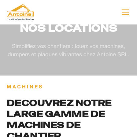
ANTOINE SRL
NOS LOCATIONS
Simplifiez vos chantiers : louez vos machines,
dumpers et plaques vibrantes chez Antoine SRL.
MACHINES
DECOUVREZ NOTRE
LARGE GAMME DE
MACHINES DE
CHANTIER